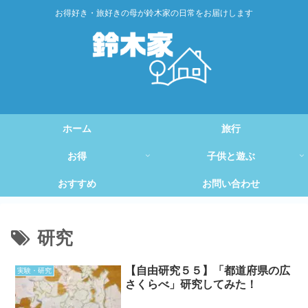
お得好き・旅好きの母が鈴木家の日常をお届けします
ホーム
旅行
お得
子供と遊ぶ
おすすめ
お問い合わせ
研究
【自由研究５５】「都道府県の広
実験・研究
さくらべ」研究してみた！