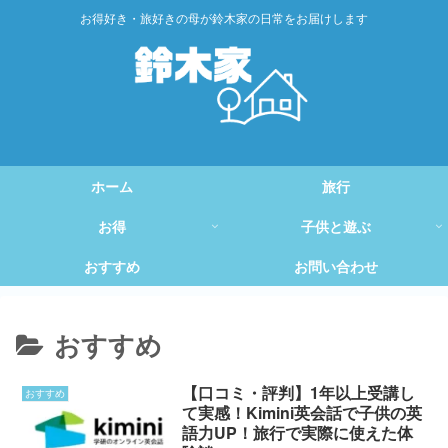
お得好き・旅好きの母が鈴木家の日常をお届けします
ホーム
旅行
お得
子供と遊ぶ
おすすめ
お問い合わせ
おすすめ
【口コミ・評判】1年以上受講し
おすすめ
て実感！Kimini英会話で子供の英
語力UP！旅行で実際に使えた体