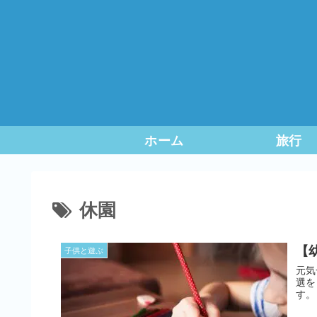
ホーム
旅行
休園
【
子供と遊ぶ
元気
選を
す。